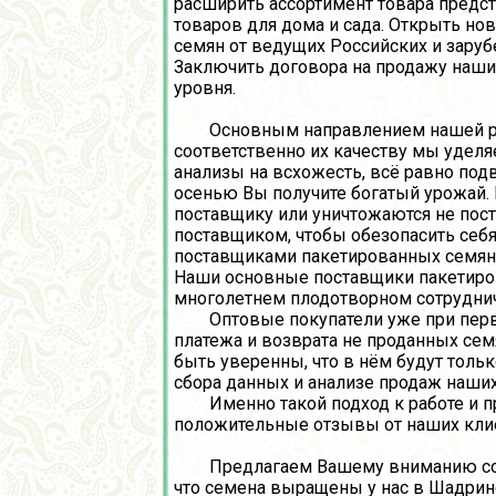
расширить ассортимент товара предст
товаров для дома и сада. Открыть но
семян от ведущих Российских и зару
Заключить договора на продажу наших
уровня.
Основным направлением нашей работ
соответственно их качеству мы уделя
анализы на всхожесть, всё равно под
осенью Вы получите богатый урожай.
поставщику или уничтожаются не пост
поставщиком, чтобы обезопасить себя
поставщиками пакетированных семян, 
Наши основные поставщики пакетирова
многолетнем плодотворном сотрудниче
Оптовые покупатели уже при первом
платежа и возврата не проданных сем
быть уверенны, что в нём будут толь
сбора данных и анализе продаж наших
Именно такой подход к работе и пр
положительные отзывы от наших клие
Предлагаем Вашему вниманию собс
что семена выращены у нас в Шадрин