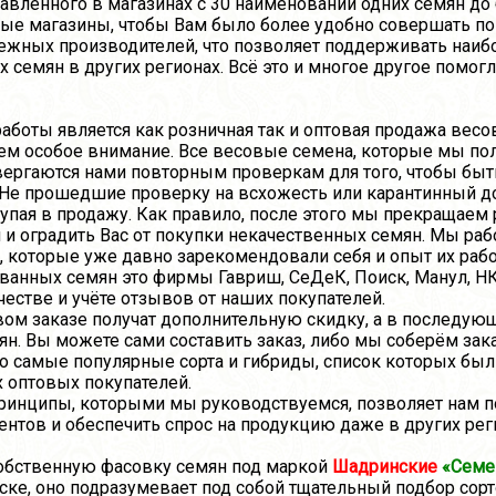
авленного в магазинах с 30 наименований одних семян до
вые магазины, чтобы Вам было более удобно совершать п
бежных производителей, что позволяет поддерживать наиб
 семян в других регионах. Всё это и многое другое помог
ы является как розничная так и оптовая продажа весов
ем особое внимание. Все весовые семена, которые мы пол
вергаются нами повторным проверкам для того, чтобы быть
 Не прошедшие проверку на всхожесть или карантинный 
упая в продажу. Как правило, после этого мы прекращаем
 и оградить Вас от покупки некачественных семян. Мы р
которые уже давно зарекомендовали себя и опыт их работ
нных семян это фирмы Гавриш, СеДеК, Поиск, Манул, НК,
стве и учёте отзывов от наших покупателей.
 заказе получат дополнительную скидку, а в последующ
ян. Вы можете сами составить заказ, либо мы соберём за
ко самые популярные сорта и гибриды, список которых бы
 оптовых покупателей.
инципы, которыми мы руководствуемся, позволяет нам п
нтов и обеспечить спрос на продукцию даже в других рег
твенную фасовку семян под маркой
Шадринские
«Семе
ске, оно подразумевает под собой тщательный подбор сор