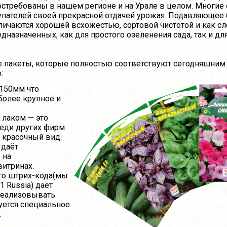
остребованы в нашем регионе и на Урале в целом. Многие
купателей своей прекрасной отдачей урожая. Подавляющее
личаются хорошей всхожестью, сортовой чистотой и как сл
назначенных, как для простого озеленения сада, так и д
акеты, которые полностью соответствуют сегодняшним 
:
х150мм что
более крупное и
 лаком — это
еди других фирм
 красочный вид.
 даёт
 на
итринах.
го штрих-кода(мы
 Russia) даёт
реализовывать
уется специальное
.