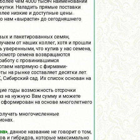
 более чем 4000 тысяч наименований
окупки. Наладить прямые поставки
олее низкие и доступные цены.
ло нам «вырасти» до сегодняшнего
ых и пакетированных семян,
учаем от наших коллег, хотя и прошли
 уверенными, что купив у нас семена,
досмотр семена возвращаются
 работу с провинившимся
аботаем напрямую с фирмами-
ы на рынке составляет десятки лет.
 Сибирский сад. Их список основан на
ие годы возможность отсрочки
каз на нужную Вам сумму и можете
л сформирован на основе многолетнего
олучать многочисленные
ионах.
на»
, данное название не говорит о том,
тов и гибридов, которые максимально