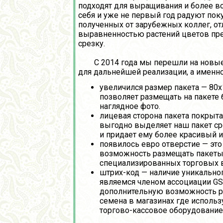
подходят для выращивания и более в
себя и уже не первый год радуют по
полученных от зарубежных коллег, от
выравненностью растений цветов пред
срезку.
С 2014 года мы перешли на новые п
для дальнейшей реализации, а именно
увеличился размер пакета — 80
позволяет размещать на пакете 
наглядное фото.
лицевая сторона пакета покрыта
выгодно выделяет наш пакет ср
и придает ему более красивый и
появилось евро отверстие — это
возможность размещать пакеты
специализированных торговых в
штрих-код — наличие уникально
являемся членом ассоциации GS1
дополнительную возможность 
семена в магазинах где использ
торгово-кассовое оборудование